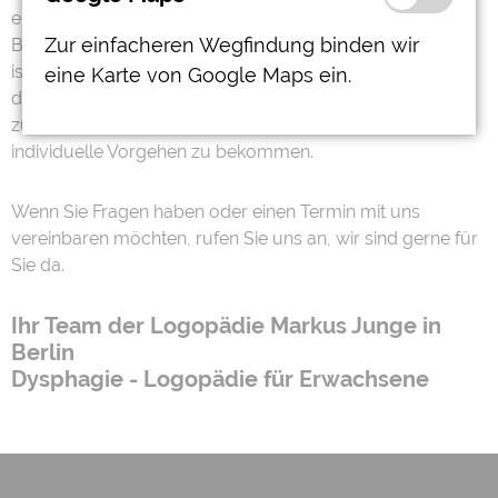
enge Zusammenarbeit von Therapeuten, Ärzten,
Zur einfacheren Wegfindung binden wir
Betroffenem, Angehörigen und ggf. dem Pflegepersonal
ist auch bei diesem Störungsbild unerlässlich, um über
eine Karte von Google Maps ein.
die Art der Nahrungszufuhr (oral oder über eine Sonde)
zu entschieden und weitere Hinweise auf das weitere
individuelle Vorgehen zu bekommen.
Wenn Sie Fragen haben oder einen Termin mit uns
vereinbaren möchten, rufen Sie uns an, wir sind gerne für
Sie da.
Ihr Team der Logopädie Markus Junge in
Berlin
Dysphagie - Logopädie für Erwachsene