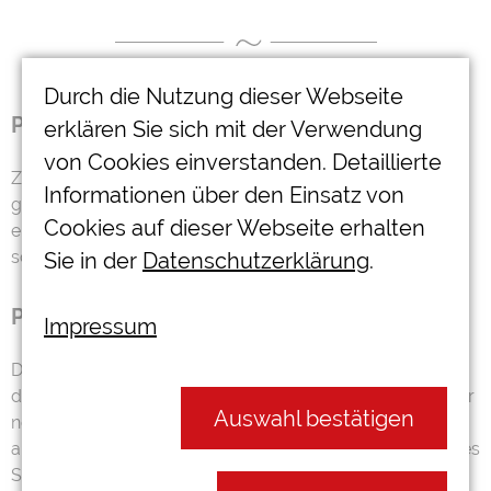
Durch die Nutzung dieser Webseite
Psychogene Dysphonie
erklären Sie sich mit der Verwendung
von Cookies einverstanden. Detaillierte
Zum Erscheinungsbild der
psychogenen Dysphonie
Informationen über den Einsatz von
gehört es, dass bei dem Betroffenen unabhängig von
Cookies auf dieser Webseite erhalten
einer erhöhten Sprechbelastung eine spontan
schwankende Heiserkeit auftritt.
Sie in der
Datenschutzerklärung
.
Psychogene Aphonie
Impressum
Die
psychogene Aphonie
zeichnet sich dadurch aus,
dass die Stimme fast tonlos ist, sodass der Betroffene nur
Auswahl bestätigen
noch flüstern kann. Beim Räuspern und Lachen sind
allerdings stimmhafte Anteile zu hören. Auch während des
Sprechens können stimmhafte Anteile wahrgenommen